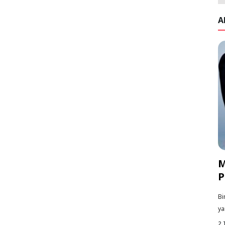
A
M
P
Bi
ya
2 