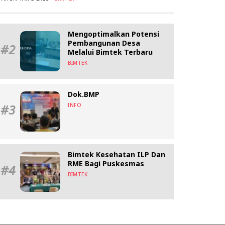
Mengoptimalkan Potensi
Pembangunan Desa
#2
Melalui Bimtek Terbaru
BIMTEK
Dok.BMP
#3
INFO
Bimtek Kesehatan ILP Dan
RME Bagi Puskesmas
#4
BIMTEK