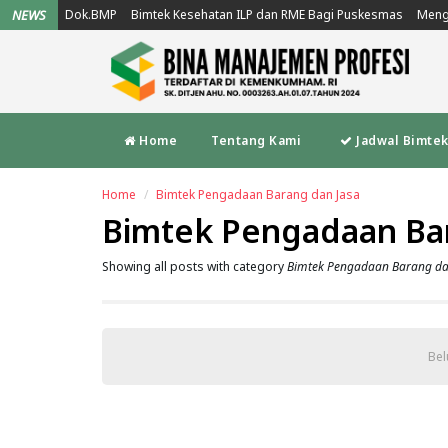
NEWS
Dok.BMP
Bimtek Kesehatan ILP dan RME Bagi Puskesmas
Meng
Home
Tentang Kami
Jadwal Bimte
Home
Bimtek Pengadaan Barang dan Jasa
Bimtek Pengadaan Bar
Showing all posts with category
Bimtek Pengadaan Barang da
Bel