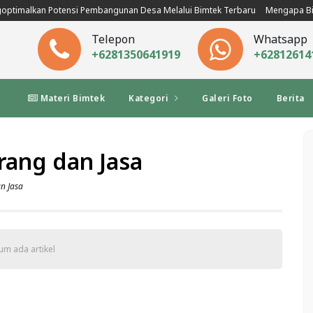
optimalkan Potensi Pembangunan Desa Melalui Bimtek Terbaru
Mengapa Bi
Telepon
Whatsapp
+6281350641919
+62812614
k
Materi Bimtek
Kategori
Galeri Foto
Berita
ang dan Jasa
n Jasa
um ada artikel