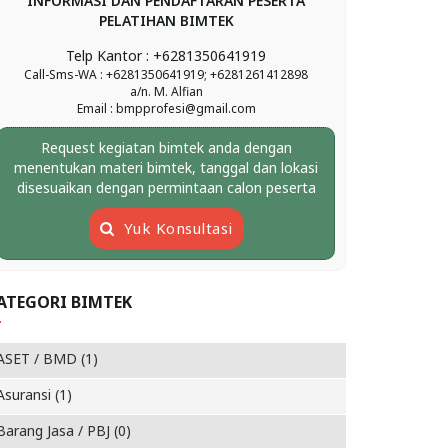
INFORMASI DAN PENDAFTARAN PESERTA
PELATIHAN BIMTEK
Telp Kantor : +6281350641919
Call-Sms-WA : +6281350641919; +6281261412898
a/n. M. Alfian
Email : bmpprofesi@gmail.com
Request kegiatan bimtek anda dengan
menentukan materi bimtek, tanggal dan lokasi
disesuaikan dengan permintaan calon peserta
Yuk Konsultasi
ATEGORI BIMTEK
ASET / BMD (1)
Asuransi (1)
Barang Jasa / PBJ (0)